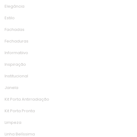
Elegância
Estilo
Fachada
Fechadura
Informatiivo
Inspiração
Institucional
Janela
Kit Porta Antirradiação
Kit Porta Pronta
Limpeza
Linha Belíssima