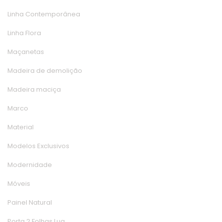
Linha Contemporânea
Linha Flora
Maçaneta
Madeira de demolição
Madeira maciça
Marco
Material
Modelos Exclusivo
Modernidade
Móvei
Painel Natural
Porta 2 Folhas Lua