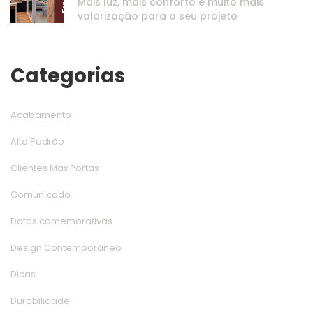
Mais luz, mais conforto e muito mais 
valorização para o seu projeto
Categoria
Acabamento
Alto Padrão
Clientes Max Porta
Comunicado
Datas comemorativa
Design Contemporâneo
Dica
Durabilidade