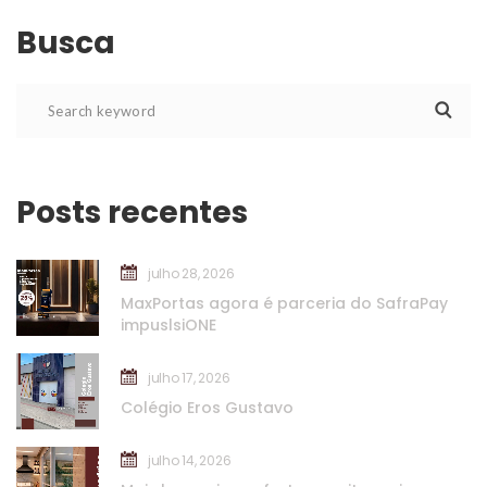
Busca
Posts recente
julho 28, 2026
MaxPortas agora é parceria do SafraPay 
impuslsiONE
julho 17, 2026
Colégio Eros Gustavo
julho 14, 2026