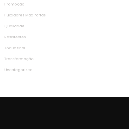
Promoção
Puxadores Max Porta
Qualidade
Resistente
Toque final
Transformação
Uncategorized