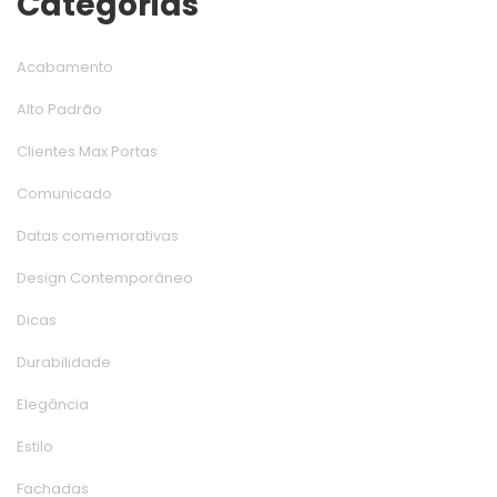
Categoria
Acabamento
Alto Padrão
Clientes Max Porta
Comunicado
Datas comemorativa
Design Contemporâneo
Dica
Durabilidade
Elegância
Estilo
Fachada