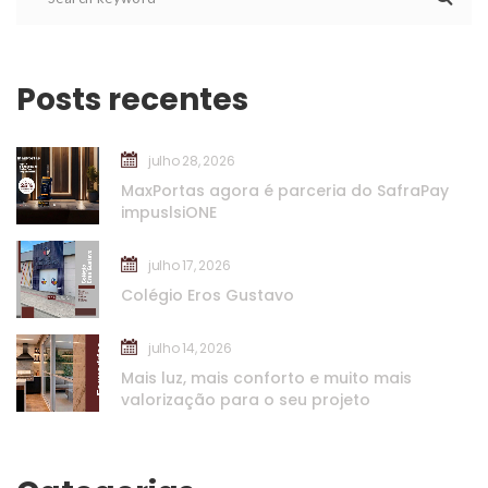
Posts recente
julho 28, 2026
MaxPortas agora é parceria do SafraPay 
impuslsiONE
julho 17, 2026
Colégio Eros Gustavo
julho 14, 2026
Mais luz, mais conforto e muito mais 
valorização para o seu projeto