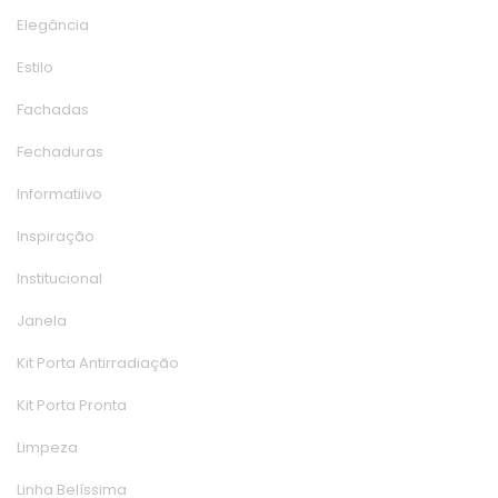
Elegância
Estilo
Fachada
Fechadura
Informatiivo
Inspiração
Institucional
Janela
Kit Porta Antirradiação
Kit Porta Pronta
Limpeza
Linha Belíssima