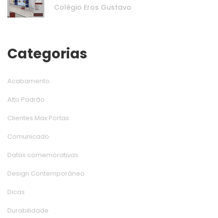
Colégio Eros Gustavo
Categoria
Acabamento
Alto Padrão
Clientes Max Porta
Comunicado
Datas comemorativa
Design Contemporâneo
Dica
Durabilidade