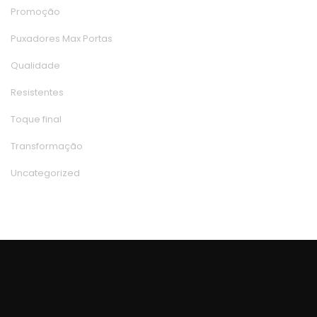
Promoção
Puxadores Max Porta
Qualidade
Resistente
Toque final
Transformação
Uncategorized