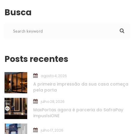
Busca
Posts recente
agosto 4, 2026
A primeira impressão da sua casa começa 
pela porta
julho 28, 2026
MaxPortas agora é parceria do SafraPay 
impuslsiONE
julho 17, 2026