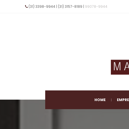
(31) 3398-9944 | (31) 3157-8189 | 
99078-9944
 E-mail 
vendas@maxportas.com.br
 
HOME
EMPR