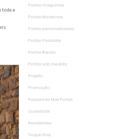
Portas maxporta
 toda a 
Portas Moderna
rs 
Portas personalizada
Portas Pivotante
Portas Randa
Portas sob medida
Projeto
Promoção
Puxadores Max Porta
Qualidade
Resistente
Toque final