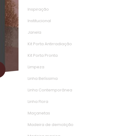
Inspiração
Institucional
Janela
Kit Porta Antirradiação
Kit Porta Pronta
Limpeza
Linha Belíssima
Linha Contemporânea
Linha Flora
Maçaneta
Madeira de demolição