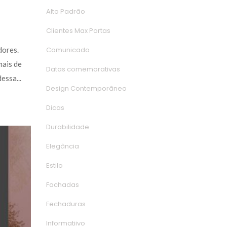
Alto Padrão
Clientes Max Porta
Comunicado
ores. 
ais de 
Datas comemorativa
essa... 
Design Contemporâneo
Dica
Durabilidade
Elegância
Estilo
Fachada
Fechadura
Informatiivo