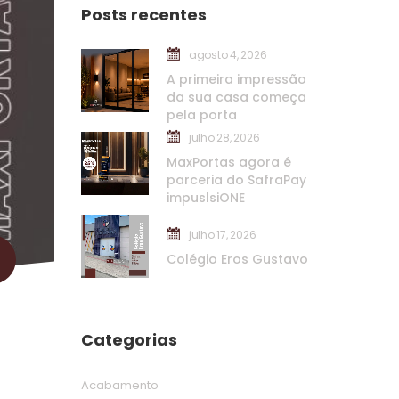
Posts recente
agosto 4, 2026
A primeira impressão 
da sua casa começa 
pela porta
julho 28, 2026
MaxPortas agora é 
parceria do SafraPay 
impuslsiONE
julho 17, 2026
Colégio Eros Gustavo
Categoria
Acabamento