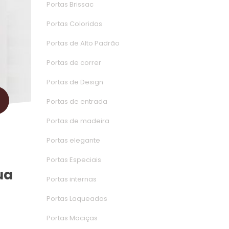
Portas Brissac
Portas Colorida
Portas de Alto Padrão
Portas de correr
Portas de Design
Portas de entrada
Portas de madeira
Portas elegante
Portas Especiai
a 
Portas interna
Portas Laqueada
Portas Maciça