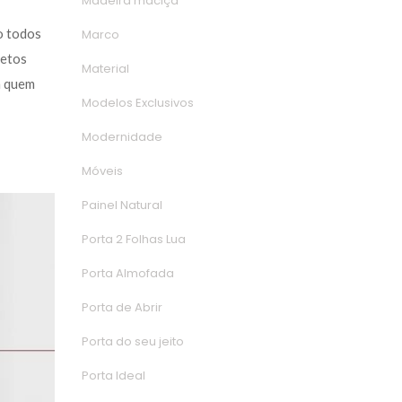
Madeira maciça
 todos 
Marco
etos 
Material
a quem 
Modelos Exclusivo
Modernidade
Móvei
Painel Natural
Porta 2 Folhas Lua
Porta Almofada
Porta de Abrir
Porta do seu jeito
Porta Ideal