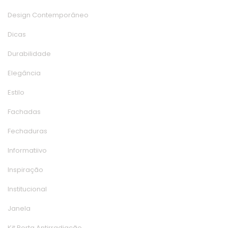
Design Contemporâneo
Dica
Durabilidade
Elegância
Estilo
Fachada
Fechadura
Informatiivo
Inspiração
Institucional
Janela
Kit Porta Antirradiação