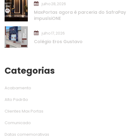
julho 28, 2026
MaxPortas agora é parceria do SafraPay 
impuslsiONE
julho 17, 2026
Colégio Eros Gustavo
Categoria
Acabamento
Alto Padrão
Clientes Max Porta
Comunicado
Datas comemorativa