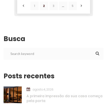
1
2
3
…
5
POST
POST
Busca
Posts recente
agosto 4, 2026
A primeira impressão da sua casa começa 
pela porta