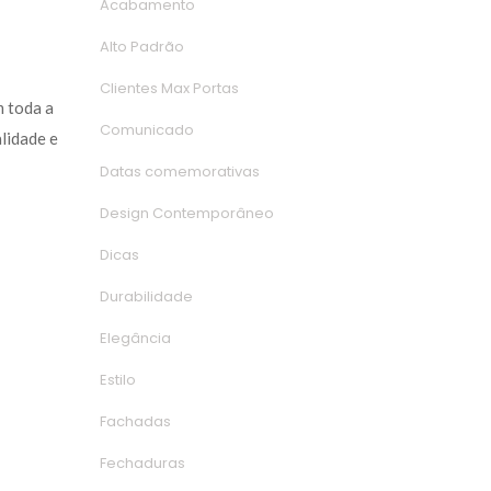
Acabamento
Alto Padrão
Clientes Max Porta
 toda a 
Comunicado
idade e 
Datas comemorativa
Design Contemporâneo
Dica
Durabilidade
Elegância
Estilo
Fachada
Fechadura