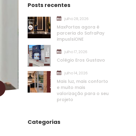
Posts recente
julho 28, 2026
MaxPortas agora é 
parceria do SafraPay 
impuslsiONE
julho 17, 2026
Colégio Eros Gustavo
julho 14, 2026
Mais luz, mais conforto 
e muito mais 
valorização para o seu 
projeto
Categoria