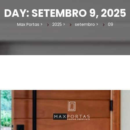
DAY: 
SETEMBRO 9, 2025
Max Porta
 > 
2025
 > 
etembro
 > 
09