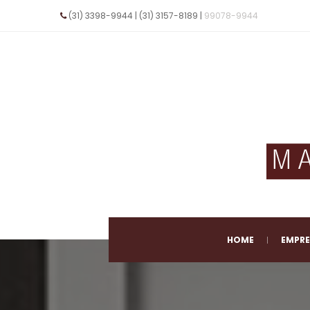
(31) 3398-9944 | (31) 3157-8189 | 
99078-9944
 E-mail 
vendas@maxportas.com.br
 
HOME
EMPR