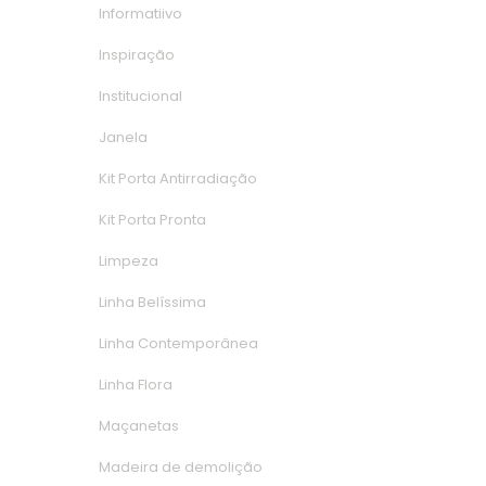
Informatiivo
Inspiração
Institucional
Janela
Kit Porta Antirradiação
Kit Porta Pronta
Limpeza
Linha Belíssima
Linha Contemporânea
Linha Flora
Maçaneta
Madeira de demolição