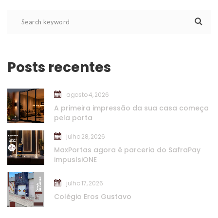
Posts recente
agosto 4, 2026
A primeira impressão da sua casa começa 
pela porta
julho 28, 2026
MaxPortas agora é parceria do SafraPay 
impuslsiONE
julho 17, 2026
Colégio Eros Gustavo