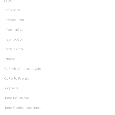
Estilo
Fachada
Fechadura
Informatiivo
Inspiração
Institucional
Janela
Kit Porta Antirradiação
Kit Porta Pronta
Limpeza
Linha Belíssima
Linha Contemporânea