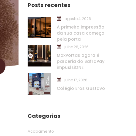
Posts recente
agosto 4, 2026
A primeira impressão 
da sua casa começa 
pela porta
julho 28, 2026
MaxPortas agora é 
parceria do SafraPay 
impuslsiONE
julho 17, 2026
Colégio Eros Gustavo
Categoria
Acabamento