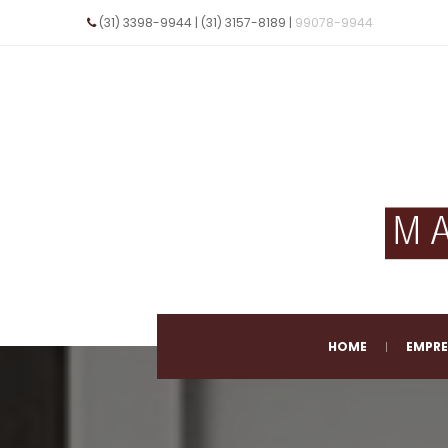
(31) 3398-9944 | (31) 3157-8189 | 
99078-9944
 E-mail 
vendas@maxportas.com.br
 
HOME
EMPR