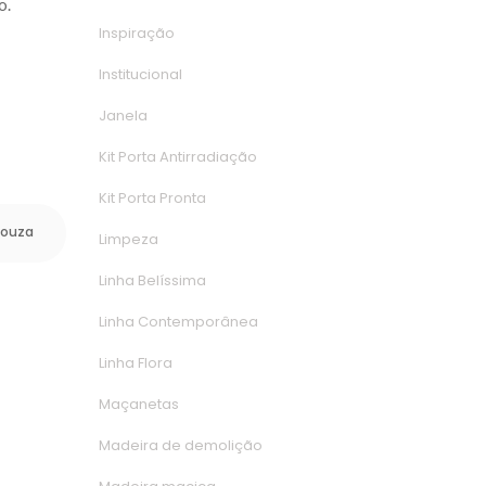
o.
Inspiração
Institucional
Janela
Kit Porta Antirradiação
Kit Porta Pronta
Souza
Limpeza
Linha Belíssima
Linha Contemporânea
Linha Flora
Maçaneta
Madeira de demolição