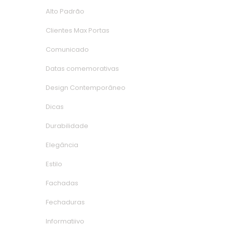
Alto Padrão
Clientes Max Porta
Comunicado
Datas comemorativa
Design Contemporâneo
Dica
Durabilidade
Elegância
Estilo
Fachada
Fechadura
Informatiivo